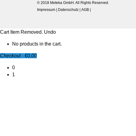
© 2018 Meteka GmbH. All Rights Reserved.
Eine erfolgreiche Messe ist zu Ende gegangen
Impressum
Datenschutz
AGB
interessanten Gespräche und Begegnungen a
Deutschland. …
Cart
Item Removed.
Undo
30.06.2020
Schulung ABC-Abwehrzentrum
No products in the cart.
Das Video zur Schulung im ABC-Abwehrzent
Checkout
-
€0,00
0
30.06.2020
1
ABC-Abwehrzentrum setzt auf Noc
Die ABC-Einheit des Bundesheeres setzt bei E
Nocospray-Geräte. Der erste COVID-Einsatz in
29.06.2020
Desinfektionsmittelspender im ÖT
Ab sofort desinfizieren sich die Turnerinnen 